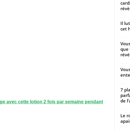
card
révèl
Il l
cet h
Vous
que 
révé
Vous
ente
7 pl
parf
de l’
sage avec cette lotion 2 fois par semaine pendant
Le r
apai