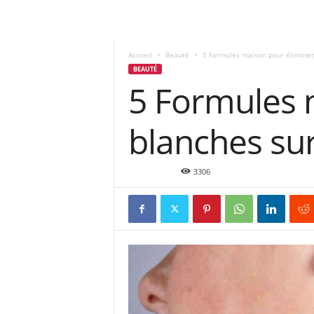
Accueil
Beauté
5 Formules maison pour éliminer
BEAUTÉ
5 Formules 
blanches su
Jan 7, 2016
3306