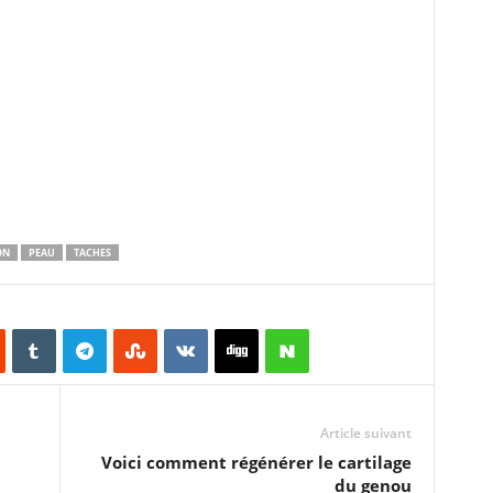
ON
PEAU
TACHES
Article suivant
Voici comment régénérer le cartilage
du genou