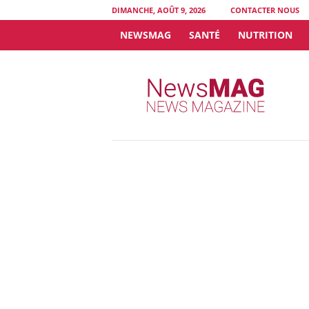
DIMANCHE, AOÛT 9, 2026
CONTACTER NOUS
NEWSMAG
SANTÉ
NUTRITION
N
e
w
s
M
A
G