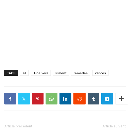
TAGS
ail
Aloe vera
Piment
remèdes
varices
Article précédent
Article suivant