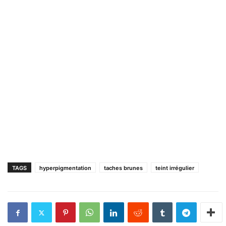
TAGS
hyperpigmentation
taches brunes
teint irrégulier