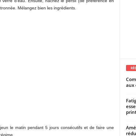
e verre d’eau. Ensuite, hachez le persil (de préférence en
 citronnée. Mélangez bien les ingrédients.
RÉ
Comm
aux 
Fati
esse
prin
Amél
 jeun le matin pendant 5 jours consécutifs et de faire une
rédu
régime.