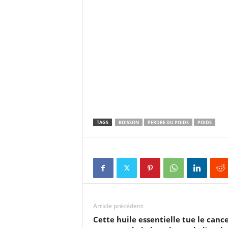
TAGS
BOISSON
PERDRE DU POIDS
POIDS
Article précédent
Cette huile essentielle tue le canc