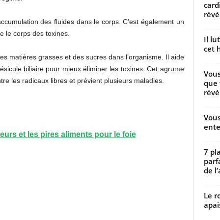
card
révèl
l’accumulation des fluides dans le corps. C’est également un
ie le corps des toxines.
Il l
cet h
 des matières grasses et des sucres dans l’organisme. Il aide
icule biliaire pour mieux éliminer les toxines. Cet agrume
Vous
re les radicaux libres et prévient plusieurs maladies.
que 
révé
Vous
ente
urs et les pires aliments pour le foie
7 pl
parf
de l’
Le r
apai