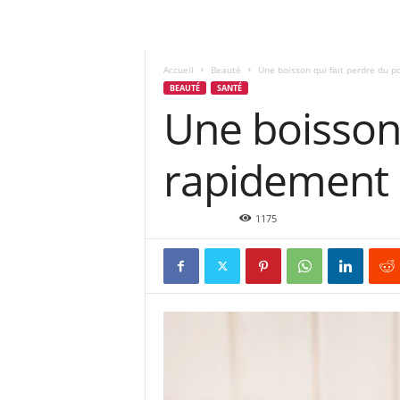
Accueil
Beauté
Une boisson qui fait perdre du p
BEAUTÉ
SANTÉ
Une boisson 
rapidement
Juin 22, 2015
1175