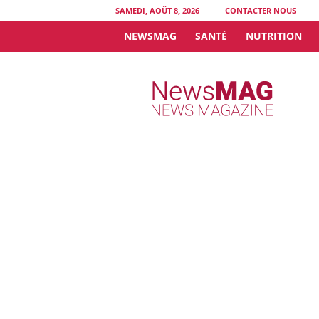
SAMEDI, AOÛT 8, 2026
CONTACTER NOUS
NEWSMAG
SANTÉ
NUTRITION
N
e
w
s
M
A
G