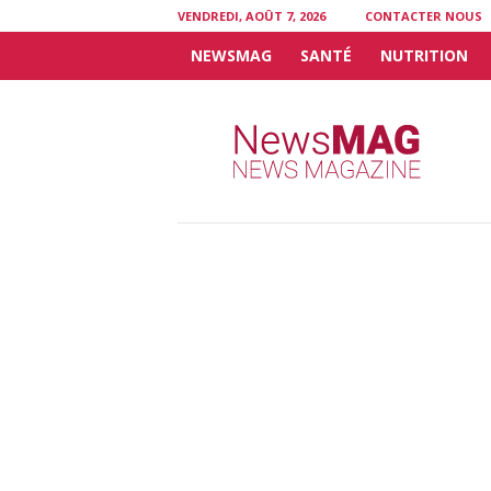
VENDREDI, AOÛT 7, 2026
CONTACTER NOUS
NEWSMAG
SANTÉ
NUTRITION
N
e
w
s
M
A
G