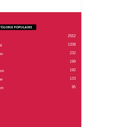
TÉGORIE POPULAIRE
2552
1338
é
232
ho
199
192
ion
133
ne
95
on