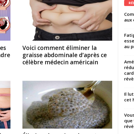
RÉ
Comm
aux 
Fati
esse
au p
des
Voici comment éliminer la
ndre
graisse abdominale d’après ce
célèbre médecin américain
Amél
rédu
card
révèl
Il l
cet h
Vous
que 
révé