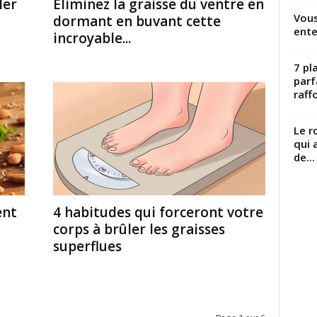
ler
Éliminez la graisse du ventre en
Vous
dormant en buvant cette
ente
incroyable...
7 pl
parf
raffo
Le r
qui 
de...
ent
4 habitudes qui forceront votre
corps à brûler les graisses
superflues