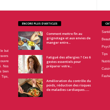
ENCORE PLUS D'ARTICLES
CA
Santé
Comment mettre fin au
grignotage et aux envies de
Beaut
manger entre...
Psyc
le but
Tips
ravers
Fatigué des allergies ? Ces 6
couvre
gestes essentiels pour
Nutrit
préparer votre...
é. Nos
Cuisi
s bien
Fashi
 Tips,
Amélioration du contrôle du
poids, réduction des risques
de maladies cardiaques…...