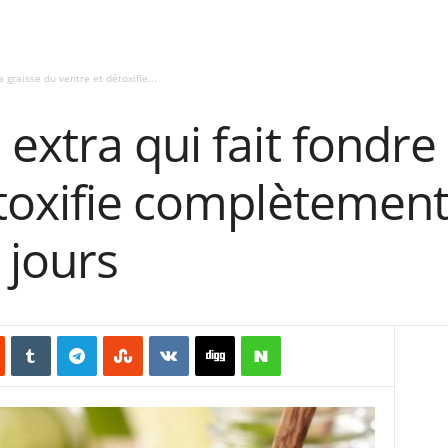
 graisse du ventre et détoxifie...
extra qui fait fondre 
toxifie complètement
 jours