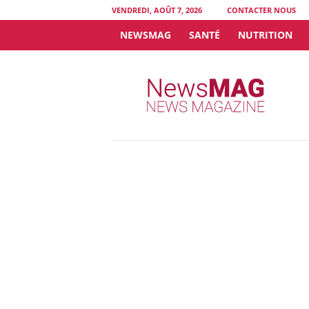
VENDREDI, AOÛT 7, 2026
CONTACTER NOUS
NEWSMAG
SANTÉ
NUTRITION
N
e
w
s
M
A
G