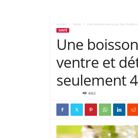
Accueil
Santé
Une boisson extra qui fait fondre la
SANTÉ
Une boisson 
ventre et dé
seulement 4
Mar 25, 2017
4063