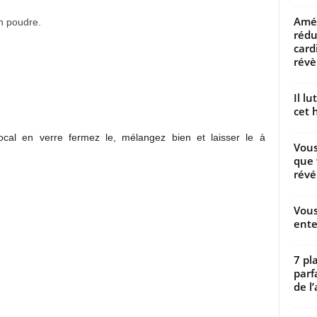
Amél
n poudre.
rédu
card
révèl
Il l
cet h
ocal en verre fermez le, mélangez bien et laisser le à
Vous
que 
révé
Vous
ente
7 pl
parf
de l’