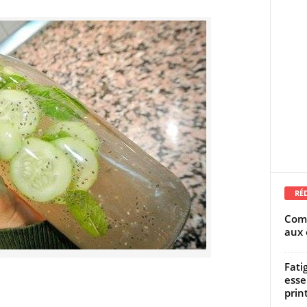
RÉ
Comm
aux 
Fati
esse
prin