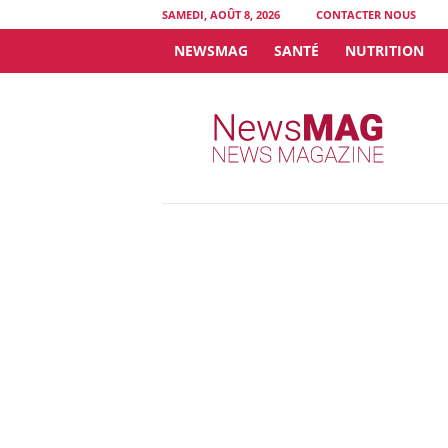
SAMEDI, AOÛT 8, 2026
CONTACTER NOUS
NEWSMAG
SANTÉ
NUTRITION
N
e
w
s
M
A
G