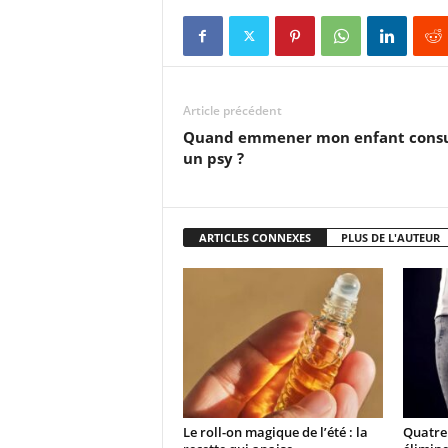
Article précédent
Quand emmener mon enfant consu
un psy ?
ARTICLES CONNEXES
PLUS DE L'AUTEUR
Le roll-on magique de l’été : la
Quatre 