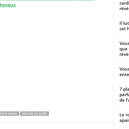
card
cheveux
révèl
Il l
cet h
Vous
que 
révé
Vous
ente
7 pl
parf
de l’
Le r
POUR VISAGE
RÉDUIRE LES ACNÉS
apai