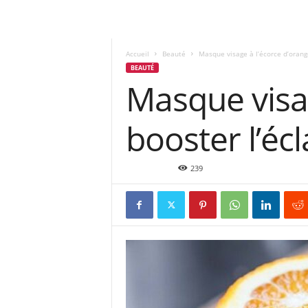
Accueil
Beauté
Masque visage à l’écorce d’orang
BEAUTÉ
Masque visag
booster l’éc
Avr 4, 2022
239