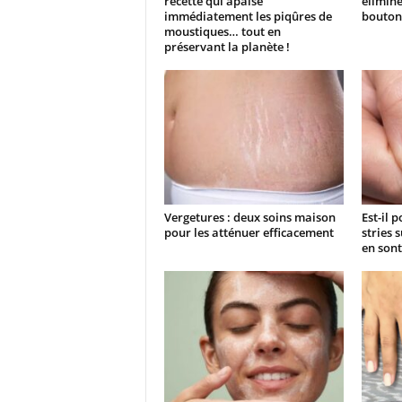
recette qui apaise
élimine
immédiatement les piqûres de
boutons
moustiques… tout en
préservant la planète !
Vergetures : deux soins maison
Est-il 
pour les atténuer efficacement
stries 
en sont