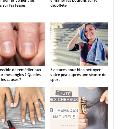
r définitivement les
éliminer les boutons sur le
 sur les fesses
décolleté
possible de remédier aux
5 astuces pour bien nettoyer
sur mes ongles ? Quelles
votre peau après une séance de
 les causes ?
sport