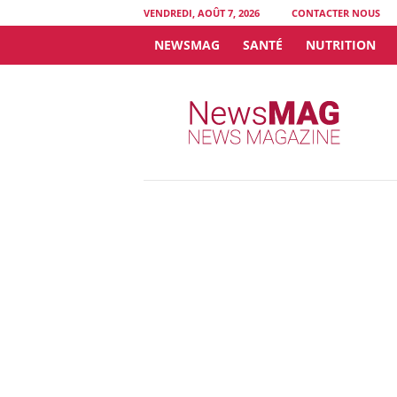
VENDREDI, AOÛT 7, 2026
CONTACTER NOUS
NEWSMAG
SANTÉ
NUTRITION
N
e
w
s
M
A
G