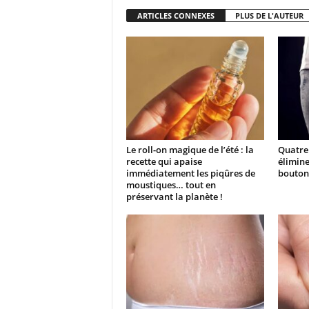
ARTICLES CONNEXES
PLUS DE L'AUTEUR
Le roll-on magique de l’été : la
Quatre 
recette qui apaise
élimine
immédiatement les piqûres de
boutons
moustiques… tout en
préservant la planète !