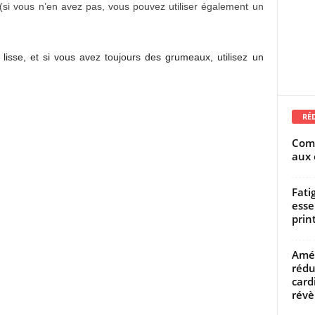
si vous n’en avez pas, vous pouvez utiliser également un
lisse, et si vous avez toujours des grumeaux, utilisez un
RÉ
Comm
aux 
Fati
esse
prin
Amél
rédu
card
révèl