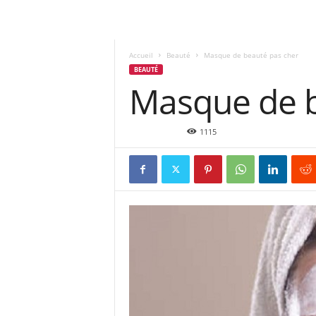
Accueil
Beauté
Masque de beauté pas cher
BEAUTÉ
Masque de b
Avr 21, 2016
1115