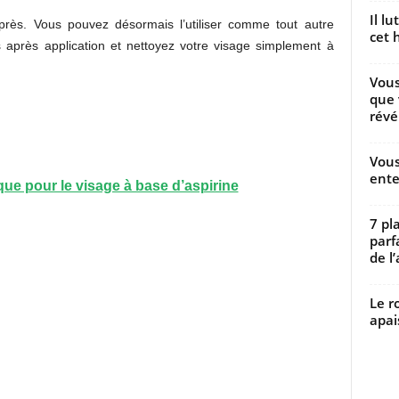
Il l
rès. Vous pouvez désormais l’utiliser comme tout autre
cet h
 après application et nettoyez votre visage simplement à
Vous
que 
révé
Vous
ente
ue pour le visage à base d’aspirine
7 pl
parf
de l’
Le r
apai