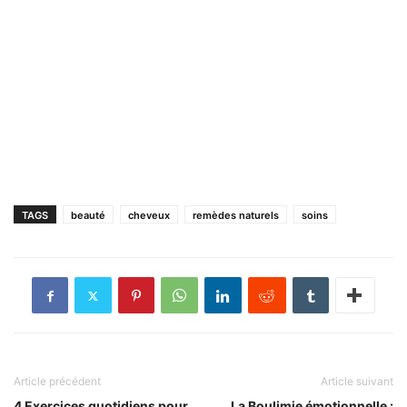
TAGS
beauté
cheveux
remèdes naturels
soins
Article précédent
Article suivant
4 Exercices quotidiens pour
La Boulimie émotionnelle :