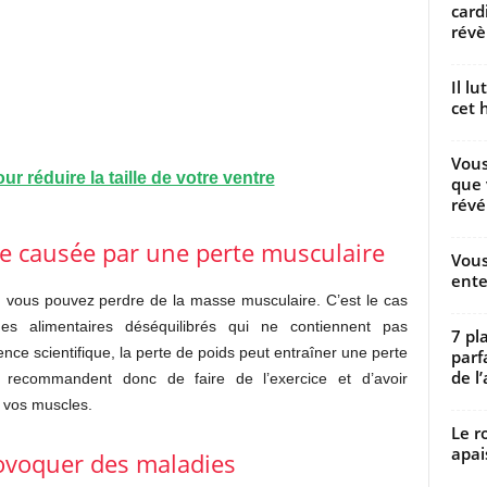
card
révèl
Il l
cet h
Vous
ur réduire la taille de votre ventre
que 
révé
re causée par une perte musculaire
Vous
ente
 vous pouvez perdre de la masse musculaire. C’est le cas
s alimentaires déséquilibrés qui ne contiennent pas
7 pl
nce scientifique, la perte de poids peut entraîner une perte
parf
de l’
recommandent donc de faire de l’exercice et d’avoir
 vos muscles.
Le r
apai
rovoquer des maladies