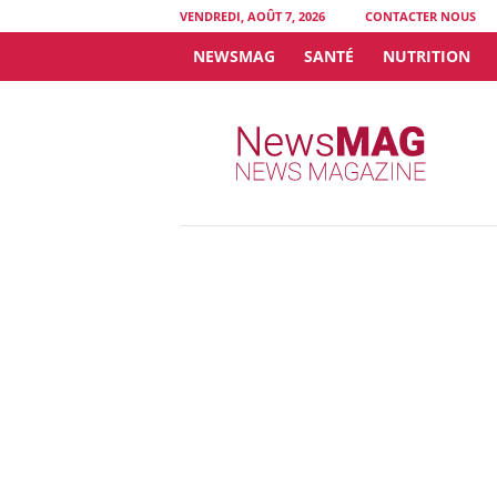
VENDREDI, AOÛT 7, 2026
CONTACTER NOUS
NEWSMAG
SANTÉ
NUTRITION
N
e
w
s
M
A
G