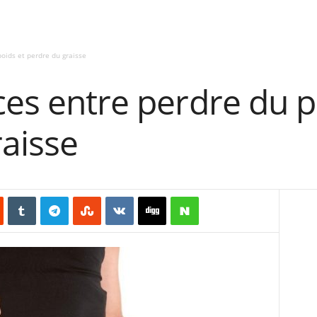
poids et perdre du graisse
ces entre perdre du p
aisse