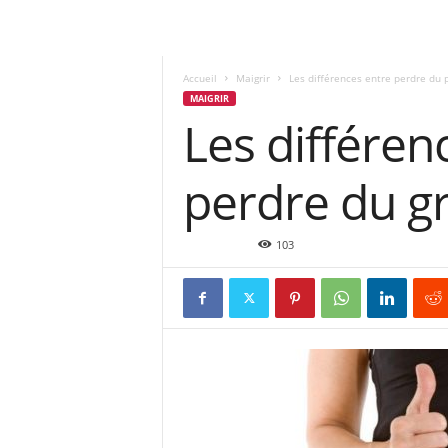
Accueil
Maigrir
Les différences entre perdre du 
MAIGRIR
Les différen
perdre du gr
Jan 8, 2020
103