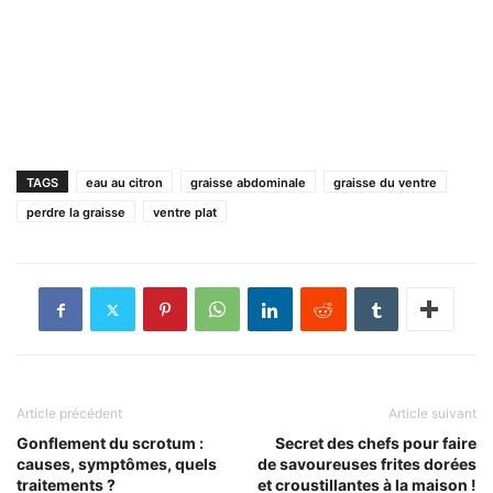
TAGS
eau au citron
graisse abdominale
graisse du ventre
perdre la graisse
ventre plat
Article précédent
Article suivant
Gonflement du scrotum :
Secret des chefs pour faire
causes, symptômes, quels
de savoureuses frites dorées
traitements ?
et croustillantes à la maison !