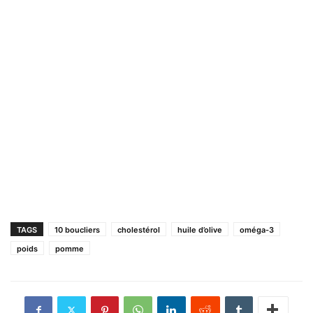
TAGS
10 boucliers
cholestérol
huile d’olive
oméga-3
poids
pomme