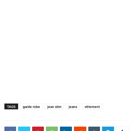
TAGS
garde robe
jean slim
jeans
vêtement