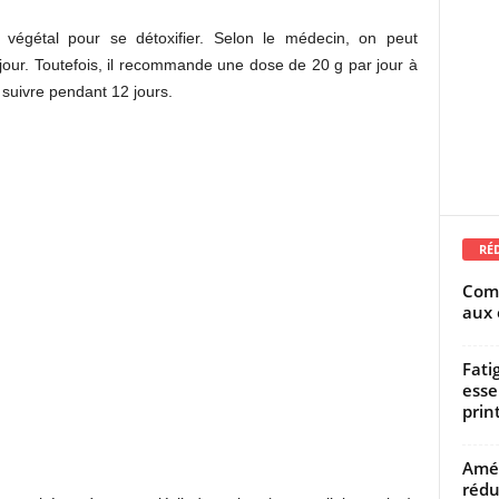
 végétal pour se détoxifier. Selon le médecin, on peut
our. Toutefois, il recommande une dose de 20 g par jour à
à suivre pendant 12 jours.
RÉ
Comm
aux 
Fati
esse
prin
Amél
rédu