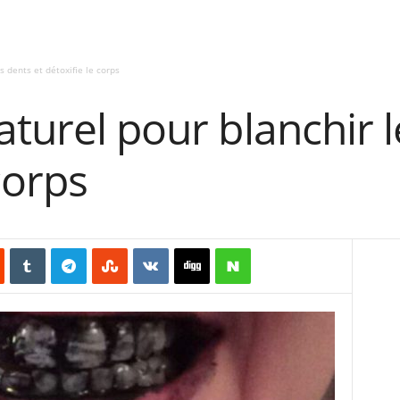
s dents et détoxifie le corps
aturel pour blanchir l
corps