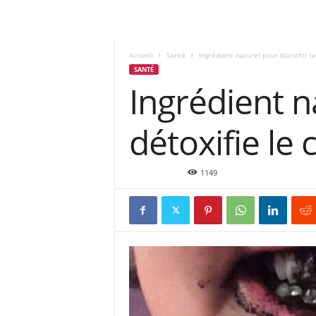
Accueil
Santé
Ingrédient naturel pour blanchir le
SANTÉ
Ingrédient n
détoxifie le 
Fév 27, 2019
1149