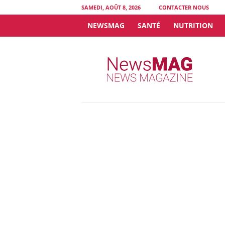
SAMEDI, AOÛT 8, 2026
CONTACTER NOUS
NEWSMAG
SANTÉ
NUTRITION
N
e
w
s
M
A
G