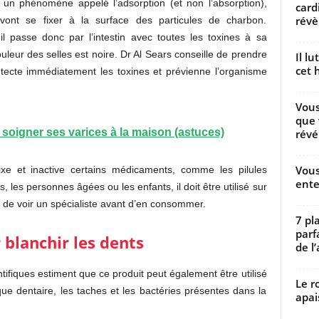
 un phénomène appelé l’adsorption (et non l’absorption),
card
révèl
ui vont se fixer à la surface des particules de charbon.
l passe donc par l’intestin avec toutes les toxines à sa
ouleur des selles est noire. Dr Al Sears conseille de prendre
Il l
cet h
étecte immédiatement les toxines et prévienne l’organisme
Vous
que 
soigner ses varices à la maison (astuces)
révé
Vous
ixe et inactive certains médicaments, comme les pilules
ente
 les personnes âgées ou les enfants, il doit être utilisé sur
é de voir un spécialiste avant d’en consommer.
7 pl
parf
 blanchir les dents
de l’
ntifiques estiment que ce produit peut également être utilisé
Le r
ue dentaire, les taches et les bactéries présentes dans la
apai