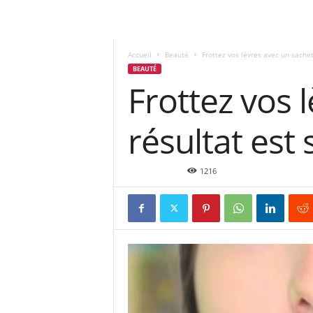
Accueil
Beauté
Frottez vos lèvres avec un sachet
BEAUTÉ
Frottez vos 
résultat est
Mar 30, 2016
1216