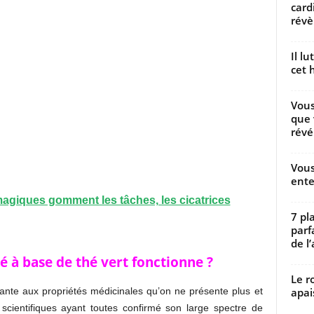
card
révèl
Il l
cet h
Vous
que 
révé
Vous
ente
magiques gomment les tâches, les cicatrices
7 pl
parf
de l’
é à base de thé vert fonctionne ?
Le r
apai
lante aux propriétés médicinales qu’on ne présente plus et
 scientifiques ayant toutes confirmé son large spectre de