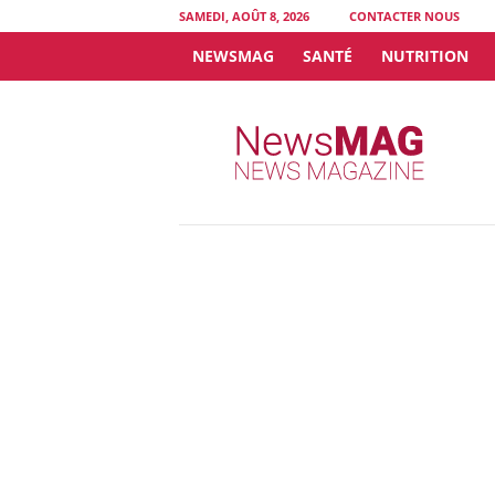
SAMEDI, AOÛT 8, 2026
CONTACTER NOUS
NEWSMAG
SANTÉ
NUTRITION
N
e
w
s
M
A
G