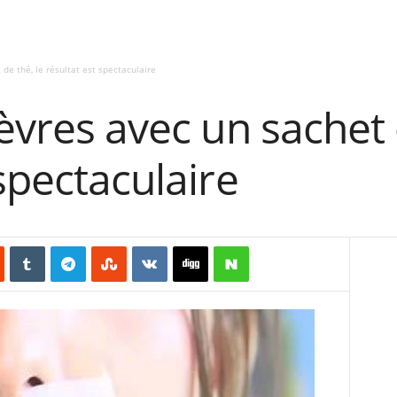
 de thé, le résultat est spectaculaire
lèvres avec un sachet 
 spectaculaire