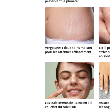
préservant la planète !
Vergetures : deux soins maison
Est-il 
pour les atténuer efficacement
stries 
en sont
Les traitements de l’acné en été
Astuce 
et l’effet du soleil sur
les ong