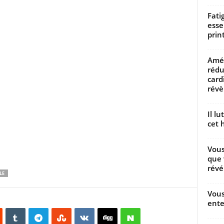
Fati
esse
prin
Amél
rédu
card
révèl
Il l
cet h
Vous
que 
révé
LE
Vous
ente