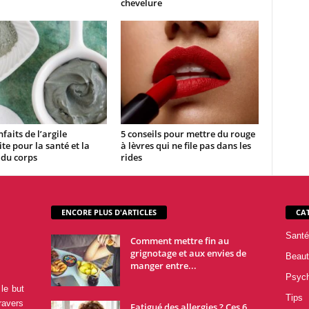
chevelure
faits de l’argile
5 conseils pour mettre du rouge
te pour la santé et la
à lèvres qui ne file pas dans les
 du corps
rides
ENCORE PLUS D'ARTICLES
CA
Santé
Comment mettre fin au
grignotage et aux envies de
Beaut
manger entre...
Psyc
le but
Tips
ravers
Fatigué des allergies ? Ces 6