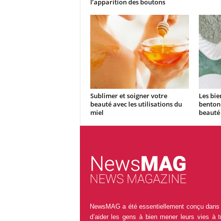
l’apparition des boutons
Sublimer et soigner votre
Les bien
beauté avec les utilisations du
bentoni
miel
beauté
NewsMAG a été essentiellement conçu dans 
d’aider les gens à bien mener leurs vies à t