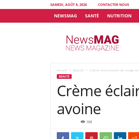
SAMEDI, AOÛT 8, 2026
CONTACTER NOUS
NEWSMAG
SANTÉ
NUTRITION
N
e
w
s
M
A
G
Accueil
Beauté
Crème éclaircissant de visage au
BEAUTÉ
Crème éclair
avoine
Oct 5, 2021
109