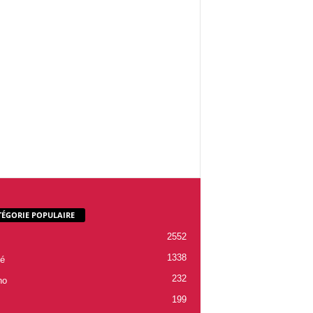
TÉGORIE POPULAIRE
2552
1338
é
232
ho
199