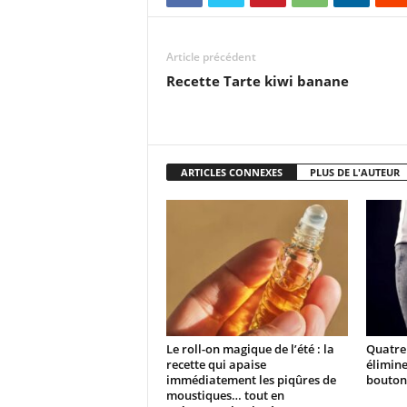
Article précédent
Recette Tarte kiwi banane
ARTICLES CONNEXES
PLUS DE L'AUTEUR
Le roll-on magique de l’été : la
Quatre 
recette qui apaise
élimine
immédiatement les piqûres de
boutons
moustiques… tout en