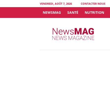
VENDREDI, AOÛT 7, 2026
CONTACTER NOUS
NEWSMAG
SANTÉ
NUTRITION
N
e
w
s
M
A
G