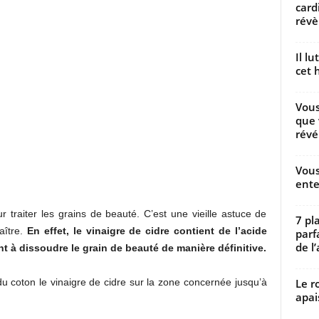
card
révèl
Il l
cet h
Vous
que 
révé
Vous
ente
ur traiter les grains de beauté. C’est une vieille astuce de
7 pl
aître.
En effet, le vinaigre de cidre contient de l’acide
parf
de l’
ent à dissoudre le grain de beauté de manière définitive.
Le r
 coton le vinaigre de cidre sur la zone concernée jusqu’à
apai