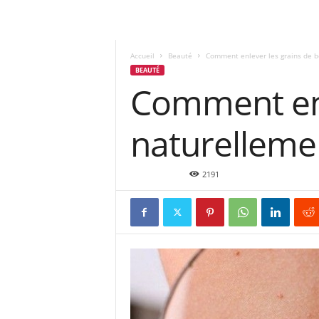
Accueil
Beauté
Comment enlever les grains de 
BEAUTÉ
Comment enl
naturelleme
Fév 23, 2016
2191