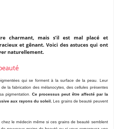
re charmant, mais s’il est mal placé et
gracieux et gênant. Voici des astuces qui ont
ever naturellement.
 beauté
igmentées qui se forment à la surface de la peau. Leur
 de la fabrication des mélanocytes, des cellules présentes
sa pigmentation.
Ce processus peut être affecté par la
sive aux rayons du soleil.
Les grains de beauté peuvent
e chez le médecin même si ces grains de beauté semblent
t de nouveaux grains de beauté ou si vous remarquez une