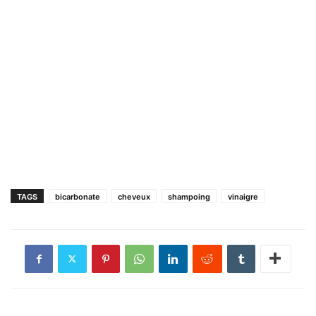
TAGS
bicarbonate
cheveux
shampoing
vinaigre