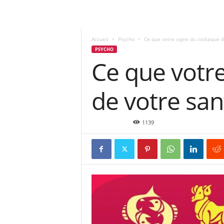
Accueil
Psycho
Ce que votre signe du zodiaque di
PSYCHO
Ce que votre
de votre san
Fév 19, 2016
1139