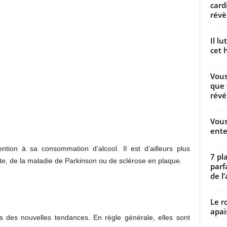
card
révèl
Il l
cet h
Vous
que 
révé
Vous
ente
ention à sa consommation d’alcool. Il est d’ailleurs plus
7 pl
ète, de la maladie de Parkinson ou de sclérose en plaque.
parf
de l’
Le r
apai
 des nouvelles tendances. En règle générale, elles sont