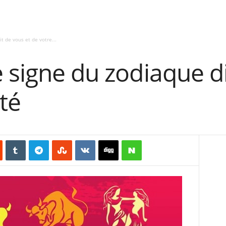
t de vous et de votre...
 signe du zodiaque di
té