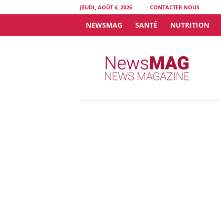
JEUDI, AOÛT 6, 2026
CONTACTER NOUS
NEWSMAG
SANTÉ
NUTRITION
N
e
w
s
M
A
G