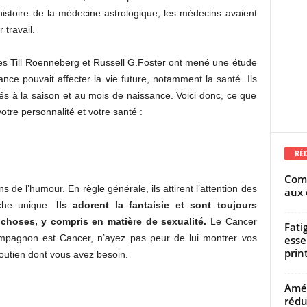
’histoire de la médecine astrologique, les médecins avaient
 travail.
ques Till Roenneberg et Russell G.Foster ont mené une étude
ce pouvait affecter la vie future, notamment la santé. Ils
ciés à la saison et au mois de naissance. Voici donc, ce que
otre personnalité et votre santé :
RÉ
Comm
 de l’humour. En règle générale, ils attirent l’attention des
aux 
oche unique.
Ils adorent la fantaisie et sont toujours
choses, y compris en matière de sexualité.
Le Cancer
Fati
ompagnon est Cancer, n’ayez pas peur de lui montrer vos
esse
prin
soutien dont vous avez besoin.
Amél
rédu