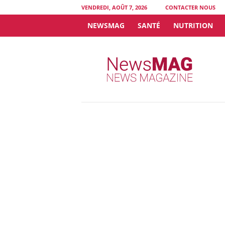
VENDREDI, AOÛT 7, 2026
CONTACTER NOUS
NEWSMAG
SANTÉ
NUTRITION
N
e
w
s
M
A
G