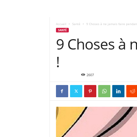
Accueil
Santé
9 Choses à ne jamais faire pendant
SANTÉ
9 Choses à n
!
Avr 13, 2016
2607