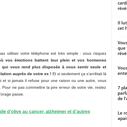
card
révèl
Il l
cet h
Vous
que 
révé
s utiliser votre téléphone est très simple : vous risquez
où vos émotions battent leur plein et vos hormones
 qui vous rend plus disposée à vous sentir seule et
Vous
ente
ation auprès de votre ex !
Et si seulement ça s’arrêtait là
ui et si jamais il refuse pour une raison ou une autre, vous
7 pl
x. Pour ne pas commettre la pire erreur de votre vie, restez
parf
l’orage passe.
de l’
huile d’olive au cancer, alzheimer et d’autres
Le r
apai