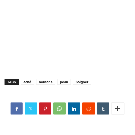
TAGS
acné
boutons
peau
Soigner