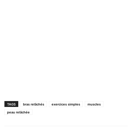
TAGS
bras relâchés
exercices simples
muscles
peau relâchée