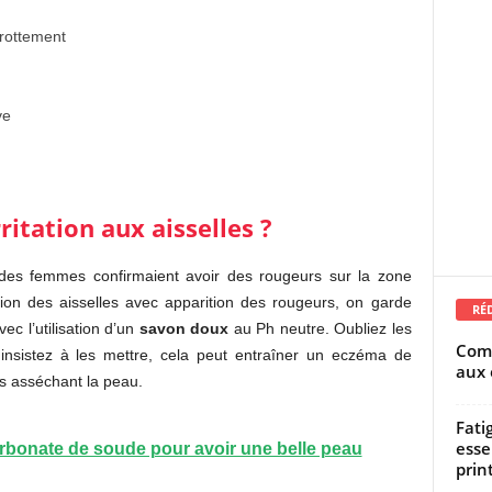
frottement
ve
ritation aux aisselles ?
es femmes confirmaient avoir des rougeurs sur la zone
ation des aisselles avec apparition des rougeurs, on garde
RÉ
ec l’utilisation d’un
savon doux
au Ph neutre. Oubliez les
Comm
 insistez à les mettre, cela peut entraîner un eczéma de
aux 
ts asséchant la peau.
Fati
esse
arbonate de soude pour avoir une belle peau
prin