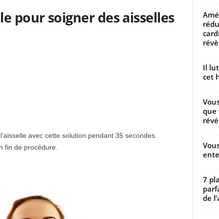
e pour soigner des aisselles
Amél
rédu
card
révèl
Il l
cet h
Vous
que 
révé
l’aisselle avec cette solution pendant 35 secondes.
Vous
en fin de procédure.
ente
7 pl
parf
de l’