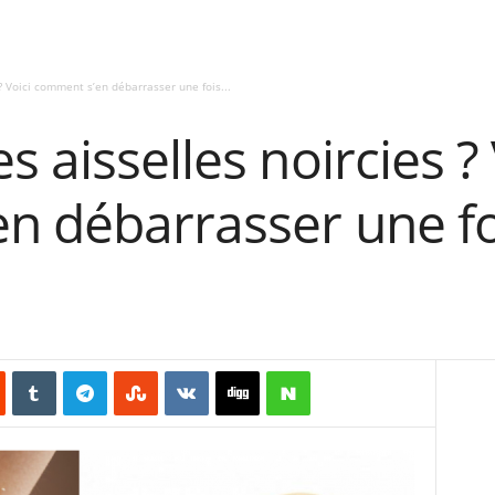
? Voici comment s’en débarrasser une fois...
 aisselles noircies ? 
n débarrasser une fo