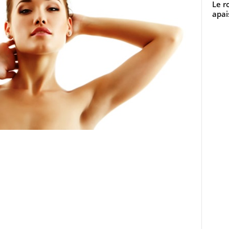
Le r
apai