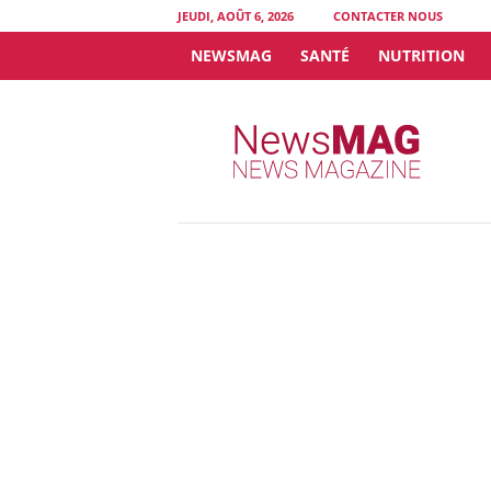
JEUDI, AOÛT 6, 2026
CONTACTER NOUS
NEWSMAG
SANTÉ
NUTRITION
N
e
w
s
M
A
G