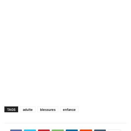
TAGS
adulte
blessures
enfance