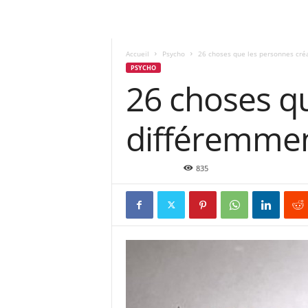
Accueil
Psycho
26 choses que les personnes cré
PSYCHO
26 choses qu
différemme
Sep 11, 2015
835