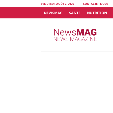
VENDREDI, AOÛT 7, 2026
CONTACTER NOUS
NEWSMAG
SANTÉ
NUTRITION
N
e
w
s
M
A
G