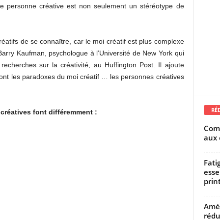
 Une personne créative est non seulement un stéréotype de
 créatifs de se connaître, car le moi créatif est plus complexe
 Barry Kaufman, psychologue à l’Université de New York qui
cherches sur la créativité, au Huffington Post. Il ajoute
ont les paradoxes du moi créatif … les personnes créatives
RÉ
créatives font différemment :
Comm
aux 
Fati
esse
prin
Amél
rédu