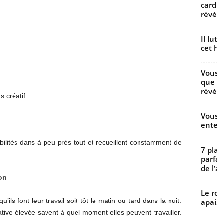
card
révèl
Il l
cet h
Vous
que 
révé
s créatif.
Vous
ente
bilités dans à peu près tout et recueillent constamment de
7 pl
parf
de l’
ion
Le r
’ils font leur travail soit tôt le matin ou tard dans la nuit.
apai
ive élevée savent à quel moment elles peuvent travailler.