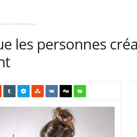
atives font différemment
e les personnes créa
nt