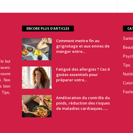
ENCORE PLUS D'ARTICLES
CA
Santé
Comment mettre fin au
grignotage et aux envies de
Beaut
manger entre...
Psyc
le but
Tips
ravers
Fatigué des allergies ? Ces 6
couvre
gestes essentiels pour
Nutrit
préparer votre...
é. Nos
Cuisi
s bien
Fashi
 Tips,
Amélioration du contrôle du
poids, réduction des risques
de maladies cardiaques…...