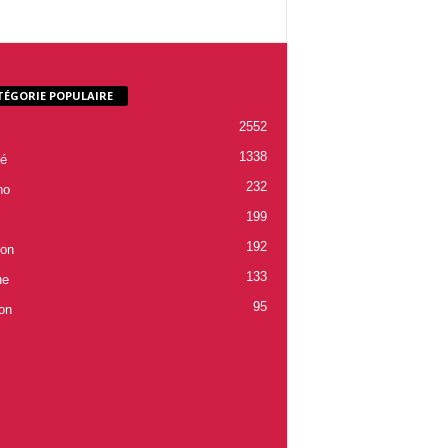
TÉGORIE POPULAIRE
2552
1338
é
232
ho
199
192
ion
133
ne
95
on