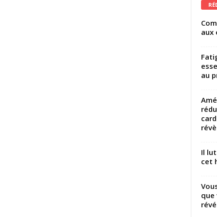
RÉ
Comm
aux 
Fati
esse
au p
Amél
rédu
card
révèl
Il l
cet h
Vous
que 
révé