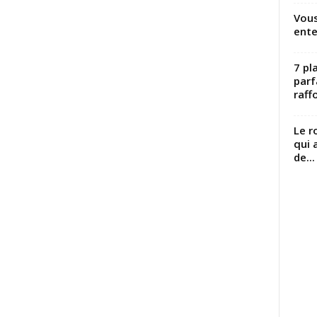
Vous
ente
7 pl
parf
raffo
Le r
qui 
de...