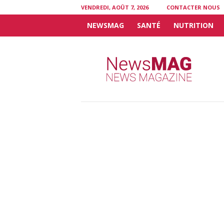
VENDREDI, AOÛT 7, 2026
CONTACTER NOUS
NEWSMAG
SANTÉ
NUTRITION
N
e
w
s
M
A
G