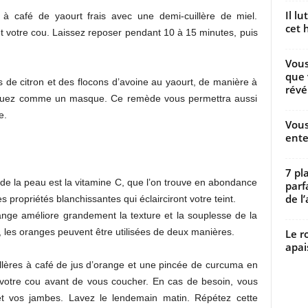
Il l
 à café de yaourt frais avec une demi-cuillère de miel.
cet h
et votre cou. Laissez reposer pendant 10 à 15 minutes, puis
Vous
que 
 de citron et des flocons d’avoine au yaourt, de manière à
révé
liquez comme un masque. Ce remède vous permettra aussi
e.
Vous
ente
7 pl
n de la peau est la vitamine C, que l’on trouve en abondance
parf
de l’
s propriétés blanchissantes qui éclairciront votre teint.
nge améliore grandement la texture et la souplesse de la
, les oranges peuvent être utilisées de deux manières.
Le r
apai
llères à café de jus d’orange et une pincée de curcuma en
t votre cou avant de vous coucher. En cas de besoin, vous
 et vos jambes. Lavez le lendemain matin. Répétez cette