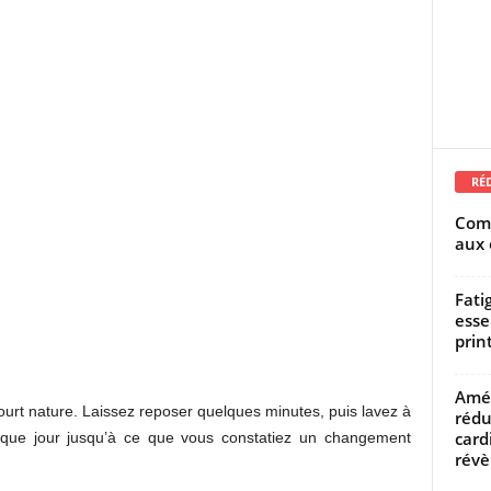
RÉ
Comm
aux 
Fati
esse
prin
Amél
urt nature. Laissez reposer quelques minutes, puis lavez à
rédu
card
haque jour jusqu’à ce que vous constatiez un changement
révèl