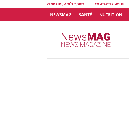
VENDREDI, AOÛT 7, 2026
CONTACTER NOUS
NEWSMAG
SANTÉ
NUTRITION
N
e
w
s
M
A
G