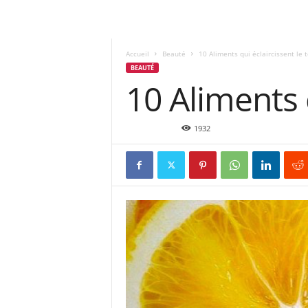
Accueil
Beauté
10 Aliments qui éclaircissent le t
BEAUTÉ
10 Aliments q
Juil 24, 2015
1932