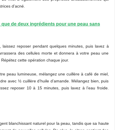
atrices d’acné.
 que de deux ingrédients pour une peau sans
e, laissez reposer pendant quelques minutes, puis lavez à
arrassera des cellules morte et donnera à votre peau une
 Répétez cette opération chaque jour.
tre peau lumineuse, mélangez une cuillère à café de miel,
udre avec ½ cuillère d’huile d’amande. Mélangez bien, puis
issez reposer 10 à 15 minutes, puis lavez à l’eau froide.
gent blanchissant naturel pour la peau, tandis que sa haute