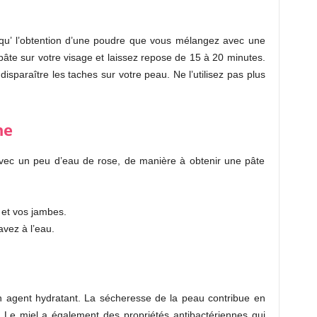
qu’ l’obtention d’une poudre que vous mélangez avec une
 pâte sur votre visage et laissez repose de 15 à 20 minutes.
isparaître les taches sur votre peau. Ne l’utilisez pas plus
he
avec un peu d’eau de rose, de manière à obtenir une pâte
 et vos jambes.
avez à l’eau.
un agent hydratant. La sécheresse de la peau contribue en
e. Le miel a également des propriétés antibactériennes qui