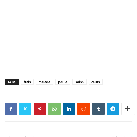
TAGS
frais
malade
poule
sains
œufs