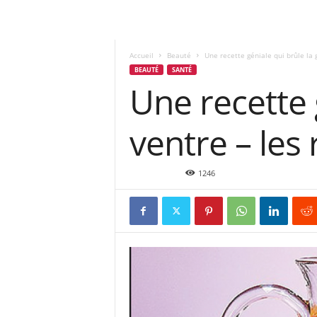
Accueil
Beauté
Une recette géniale qui brûle la g
BEAUTÉ
SANTÉ
Une recette 
ventre – les 
Juin 5, 2015
1246