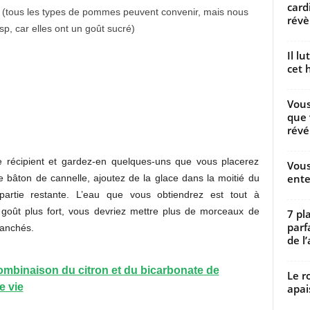
card
(tous les types de pommes peuvent convenir, mais nous
révèl
sp, car elles ont un goût sucré)
Il l
cet h
Vous
que 
révé
récipient et gardez-en quelques-uns que vous placerez
Vous
ente
le bâton de cannelle, ajoutez de la glace dans la moitié du
partie restante. L’eau que vous obtiendrez est tout à
 goût plus fort, vous devriez mettre plus de morceaux de
7 pl
parf
anchés.
de l’
ombinaison du citron et du bicarbonate de
Le r
e vie
apai