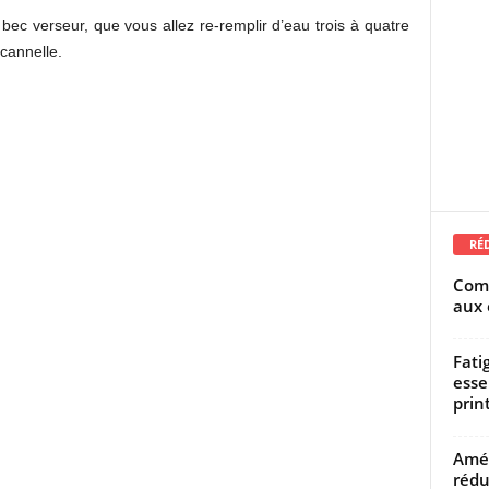
bec verseur, que vous allez re-remplir d’eau trois à quatre
cannelle.
RÉ
Comm
aux 
Fati
esse
prin
Amél
rédu