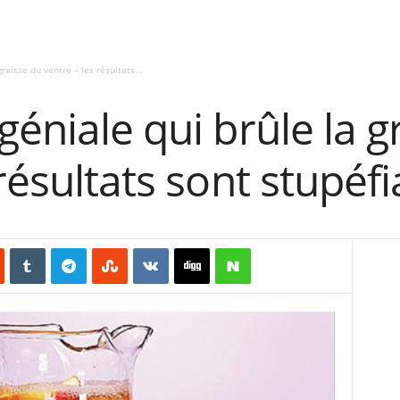
raisse du ventre – les résultats...
géniale qui brûle la g
résultats sont stupéfi