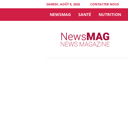
SAMEDI, AOÛT 8, 2026
CONTACTER NOUS
NEWSMAG
SANTÉ
NUTRITION
N
e
w
s
M
A
G