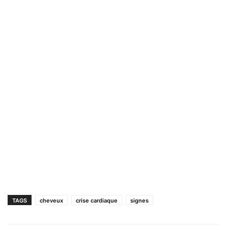
TAGS
cheveux
crise cardiaque
signes