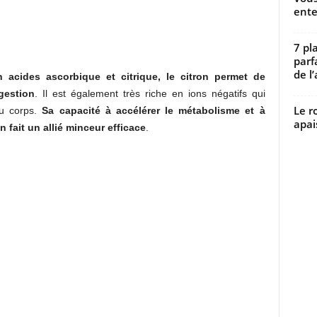
ente
7 pl
parf
de l’
 acides ascorbique et citrique, le citron permet de
igestion
. Il est également très riche en ions négatifs qui
Le r
du corps.
Sa capacité à accélérer le métabolisme et à
apai
 fait un allié minceur efficace
.