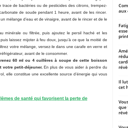
Comm
e trace de bactéries ou de pesticides des citrons, trempez-
aux 
icarbonate de soude pendant 1 heure, avant de les rincer.
un mélange d’eau et de vinaigre, avant de le rincer et de le
Fati
esse
u minérale ou filtrée, puis ajoutez le persil haché et les
prin
, puis laissez mijoter à feu doux, jusqu’à ce que la moitié de
filtrez votre mélange, versez-le dans une carafe en verre et
Amél
e réfrigérateur, avant de le consommer.
rédu
prenez 60 ml ou 4 cuillères à soupe de cette boisson
card
révèl
 votre petit-déjeuner.
En plus de vous aider à perdre du
rol, elle constitue une excellente source d’énergie qui vous
Il l
cet h
èmes de santé qui favorisent la perte de
Vous
que 
révé
Vous