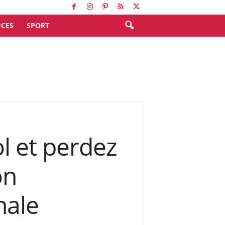
CES
SPORT
l et perdez
on
nale