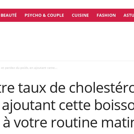
BEAUTÉ
PSYCHO & COUPLE
CUISINE
FASHION
ASTU
 et perdez du poids, en ajoutant cette...
re taux de cholestéro
 ajoutant cette boiss
à votre routine mati