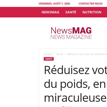
VENDREDI, AOÛT 7, 2026
CONTACTER NOUS
NEWSMAG
SANTÉ
NUTRITION
N
e
w
s
M
A
G
Accueil
Santé
Réduisez votre taux de cholestérol
SANTÉ
Réduisez vot
du poids, en
miraculeuse 