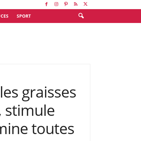
CES
SPORT
les graisses
, stimule
imine toutes