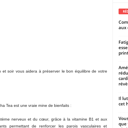
RÉ
Comm
aux 
Fati
esse
prin
Amél
 et soir vous aidera à préserver le bon équilibre de votre
rédu
card
révèl
Il l
cet h
a Tea est une vraie mine de bienfaits :
Vous
ystème nerveux et du cœur, grâce à la vitamine B1 et aux
que 
dants permettant de renforcer les parois vasculaires et