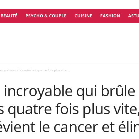
BEAUTÉ
PSYCHO & COUPLE
CUISINE
FASHION
ASTU
s graisses abdominales quatre fois plus vite,...
incroyable qui brûle 
quatre fois plus vite
évient le cancer et él