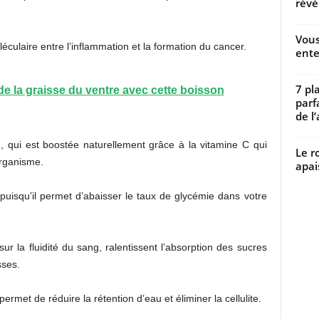
révé
Vous
oléculaire entre l’inflammation et la formation du cancer.
ente
7 pl
e la graisse du ventre avec cette boisson
parf
de l’
e, qui est boostée naturellement grâce à la vitamine C qui
Le r
organisme.
apai
te puisqu’il permet d’abaisser le taux de glycémie dans votre
r la fluidité du sang, ralentissent l’absorption des sucres
sses.
 permet de réduire la rétention d’eau et éliminer la cellulite.