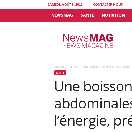
SAMEDI, AOÛT 8, 2026
CONTACTER NOUS
NEWSMAG
SANTÉ
NUTRITION
N
e
w
s
M
A
G
Accueil
Santé
Une boisson incroyable qui brûle le
SANTÉ
Une boisson 
abdominales 
l’énergie, pr