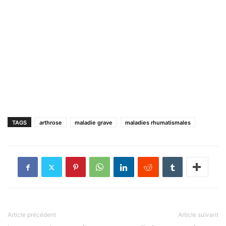
TAGS
arthrose
maladie grave
maladies rhumatismales
Article précédent
Article suivant