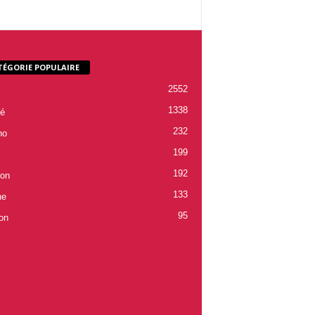
TÉGORIE POPULAIRE
2552
1338
é
232
ho
199
192
ion
133
ne
95
on