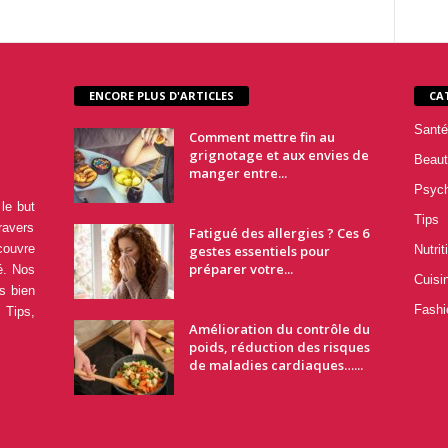
ENCORE PLUS D'ARTICLES
CA
Santé
Comment mettre fin au
grignotage et aux envies de
Beaut
manger entre...
Psyc
le but
Tips
ravers
Fatigué des allergies ? Ces 6
couvre
gestes essentiels pour
Nutrit
préparer votre...
é. Nos
Cuisi
s bien
Fashi
 Tips,
Amélioration du contrôle du
poids, réduction des risques
de maladies cardiaques…...