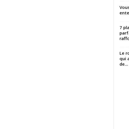
Vous
ente
7 pl
parf
raffo
Le r
qui 
de...