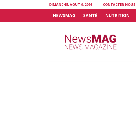
DIMANCHE, AOÛT 9, 2026
CONTACTER NOUS
NEWSMAG
SANTÉ
NUTRITION
N
e
w
s
M
A
G