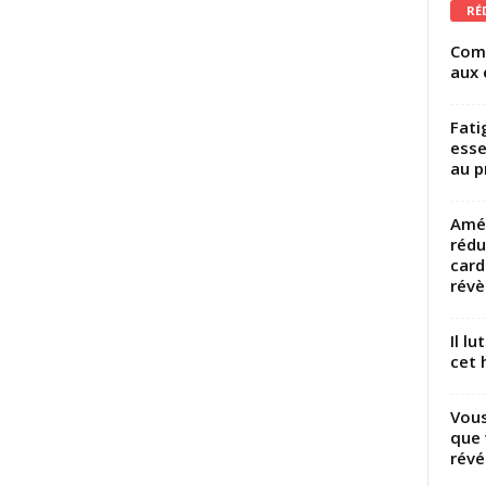
RÉ
Comm
aux 
Fati
esse
au p
Amél
rédu
card
révèl
Il l
cet h
Vous
que 
révé