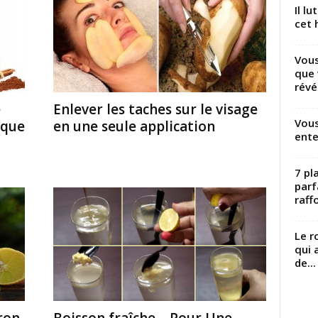
Il l
cet h
Vous
que 
révé
e
Enlever les taches sur le visage
Vous
ique
en une seule application
ente
7 pl
parf
raffo
Le r
qui 
de...