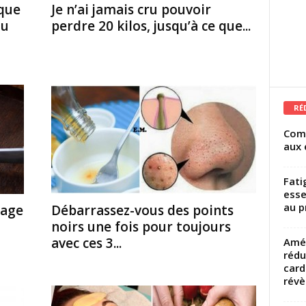
que
Je n’ai jamais cru pouvoir
du
perdre 20 kilos, jusqu’à ce que...
RÉ
Comm
aux 
Fati
esse
au p
mage
Débarrassez-vous des points
noirs une fois pour toujours
avec ces 3...
Amél
rédu
card
révèl