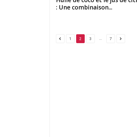
Huile de coco et le jus de ci
: Une combinaison...
...
1
2
3
7