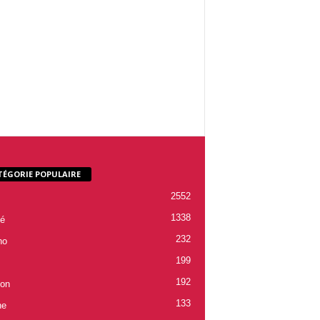
TÉGORIE POPULAIRE
2552
1338
é
232
ho
199
192
ion
133
ne