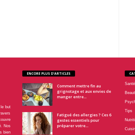
ENCORE PLUS D'ARTICLES
CA
Santé
Comment mettre fin au
grignotage et aux envies de
Beaut
manger entre...
Psyc
le but
Tips
ravers
Fatigué des allergies ? Ces 6
couvre
gestes essentiels pour
Nutrit
préparer votre...
é. Nos
Cuisi
s bien