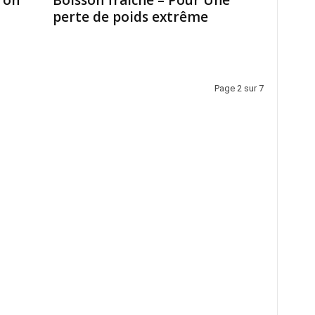
tron
Boisson fraîche – Pour Une
perte de poids extrême
Page 2 sur 7