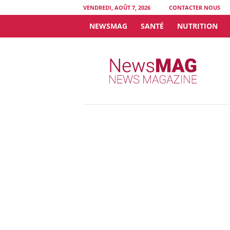
VENDREDI, AOÛT 7, 2026
CONTACTER NOUS
NEWSMAG
SANTÉ
NUTRITION
N
e
w
s
M
A
G