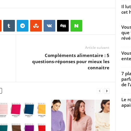
Il l
cet h
Vous
que 
révé
Article suivant
Vous
Compléments alimentaire : 5
ente
questions-réponses pour mieux les
connaitre
7 pl
parf
de l’
Le r
apai