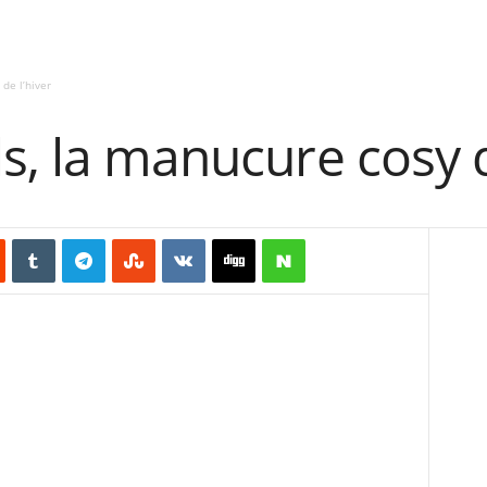
de l’hiver
s, la manucure cosy d