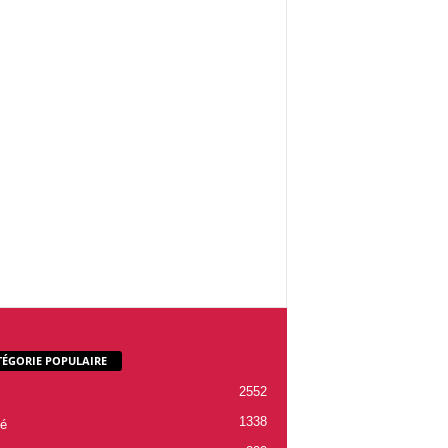
TÉGORIE POPULAIRE
2552
1338
é