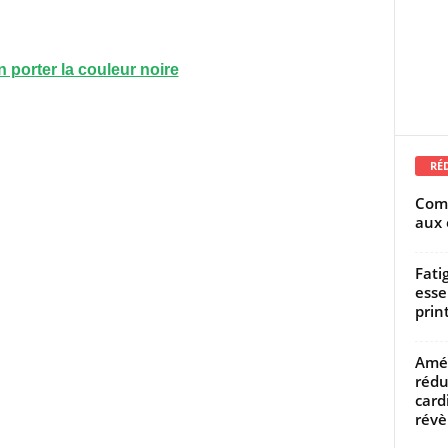
n porter la couleur noire
RÉ
Comm
aux 
Fati
esse
prin
Amél
rédu
card
révèl