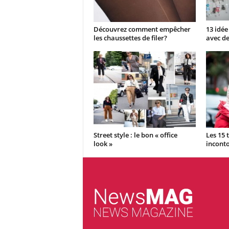
Découvrez comment empêcher
13 idée
les chaussettes de filer?
avec de
Street style : le bon « office
Les 15
look »
inconto