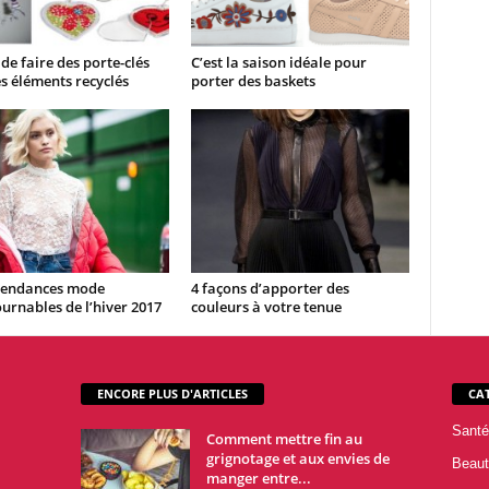
 de faire des porte-clés
C’est la saison idéale pour
s éléments recyclés
porter des baskets
 tendances mode
4 façons d’apporter des
urnables de l’hiver 2017
couleurs à votre tenue
ENCORE PLUS D'ARTICLES
CA
Santé
Comment mettre fin au
grignotage et aux envies de
Beaut
manger entre...