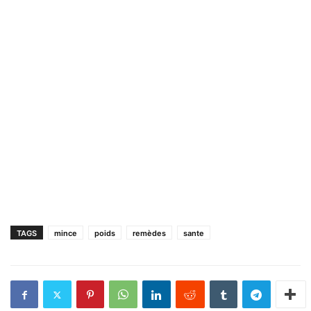
TAGS
mince
poids
remèdes
sante