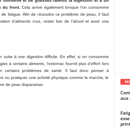
conserve et de graisses ralentit la digestion et a un
u du front.
Cela arrive également lorsque l’on consomme
de fatigue. Afin de résoudre ce problème de peau, il faut
tion d’aliments crus, rester loin de l’alcool et avoir une
suite à une digestion difficile. En effet, si on consomme
es à certains aliments, l’estomac fournit plus d’effort lors
er certains problèmes de santé. Il faut donc penser à
ns ou pratiquer une activité physique comme la marche, le
RÉ
me de peau disparaisse.
Comm
aux 
Fati
esse
prin