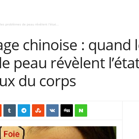
les problèmes de peau révèlent l’état...
age chinoise : quand 
 peau révèlent l’éta
aux du corps