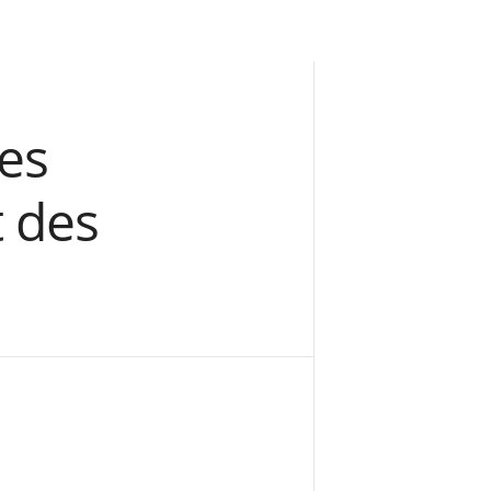
les
t des