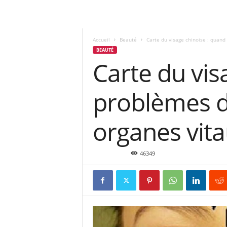
Accueil
Beauté
Carte du visage chinoise : quand 
BEAUTÉ
Carte du vis
problèmes de
organes vit
Jan 6, 2016
46349