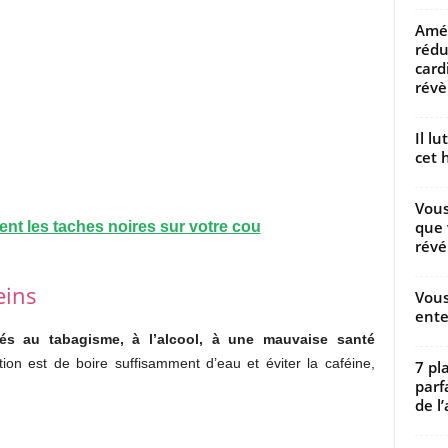
Amél
rédu
card
révèl
Il l
cet h
Vous
que 
ent les taches noires sur votre cou
révé
eins
Vous
ente
iés au tabagisme, à l’alcool, à une mauvaise santé
ion est de boire suffisamment d’eau et éviter la caféine,
7 pl
parf
de l’