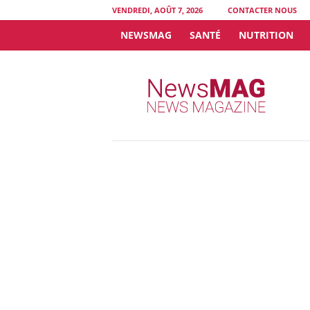
VENDREDI, AOÛT 7, 2026
CONTACTER NOUS
NEWSMAG
SANTÉ
NUTRITION
N
e
w
s
M
A
G