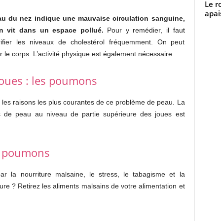
Le r
apai
u du nez indique une mauvaise circulation sanguine,
n vit dans un espace pollué.
Pour y remédier, il faut
 vérifier les niveaux de cholestérol fréquemment. On peut
r le corps. L’activité physique est également nécessaire.
joues : les poumons
nt les raisons les plus courantes de ce problème de peau. La
es de peau au niveau de partie supérieure des joues est
es poumons
 la nourriture malsaine, le stress, le tabagisme et la
e ? Retirez les aliments malsains de votre alimentation et