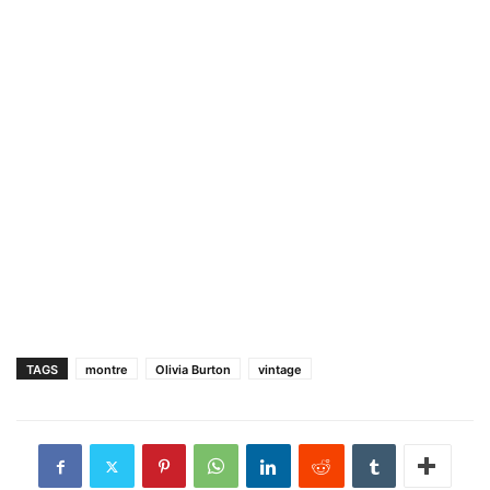
TAGS
montre
Olivia Burton
vintage