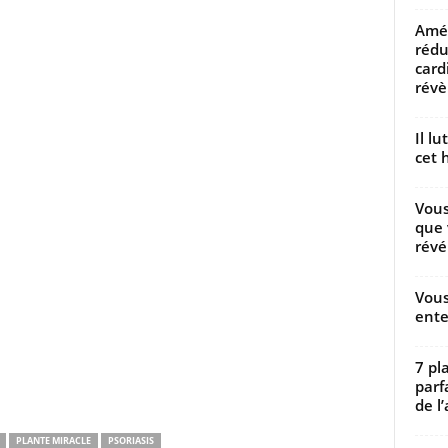
Amél
rédu
card
révèl
Il l
cet h
Vous
que 
révé
Vous
ente
7 pl
parf
de l’
PLANTE MIRACLE
PSORIASIS