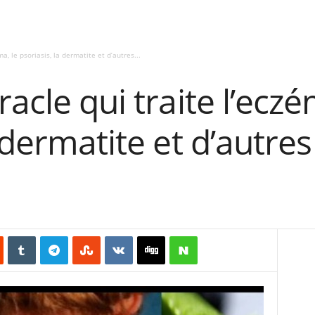
a, le psoriasis, la dermatite et d’autres...
acle qui traite l’eczé
 dermatite et d’autres