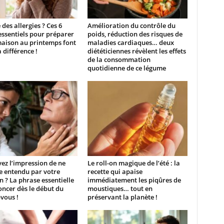
 des allergies ? Ces 6
Amélioration du contrôle du
essentiels pour préparer
poids, réduction des risques de
maison au printemps font
maladies cardiaques… deux
a différence !
diététiciennes révèlent les effets
de la consommation
quotidienne de ce légume
ez l’impression de ne
Le roll-on magique de l’été : la
e entendu par votre
recette qui apaise
 ? La phrase essentielle
immédiatement les piqûres de
ncer dès le début du
moustiques… tout en
vous !
préservant la planète !