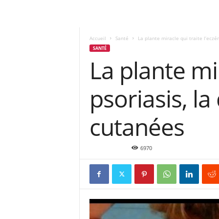
Accueil
Santé
La plante miracle qui traite l’eczém
SANTÉ
La plante mir
psoriasis, la
cutanées
Nov 16, 2017
6970