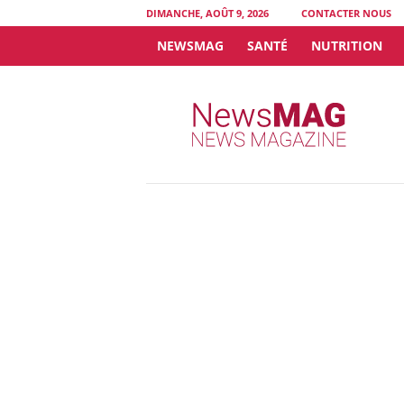
DIMANCHE, AOÛT 9, 2026
CONTACTER NOUS
NEWSMAG
SANTÉ
NUTRITION
N
e
w
s
M
A
G