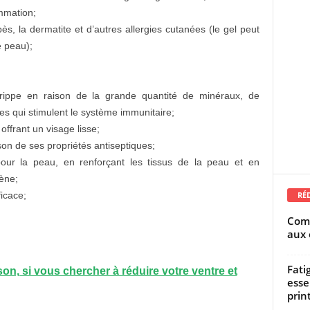
ammation;
rpès, la dermatite et d’autres allergies cutanées (le gel peut
e peau);
grippe en raison de la grande quantité de minéraux, de
es qui stimulent le système immunitaire;
ffrant un visage lisse;
son de ses propriétés antiseptiques;
pour la peau, en renforçant les tissus de la peau et en
gène;
RÉ
ficace;
Comm
aux 
Fati
on, si vous chercher à réduire votre ventre et
esse
prin