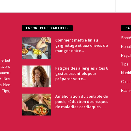
ENCORE PLUS D'ARTICLES
CA
Santé
Comment mettre fin au
grignotage et aux envies de
Beaut
manger entre...
Psyc
le but
Tips
ravers
Fatigué des allergies ? Ces 6
couvre
gestes essentiels pour
Nutrit
préparer votre...
é. Nos
Cuisi
s bien
Fashi
 Tips,
Amélioration du contrôle du
poids, réduction des risques
de maladies cardiaques…...