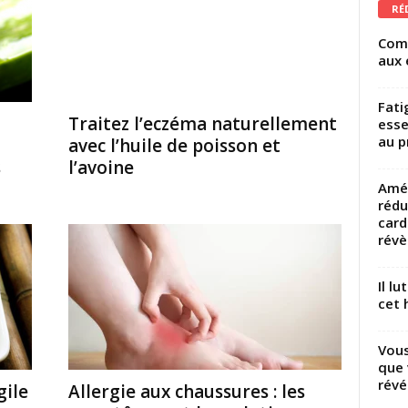
RÉ
Comm
aux 
Fati
Traitez l’eczéma naturellement
esse
au p
avec l’huile de poisson et
s
l’avoine
Amél
rédu
card
révèl
Il l
cet h
Vous
que 
révé
gile
Allergie aux chaussures : les