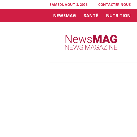
SAMEDI, AOÛT 8, 2026
CONTACTER NOUS
NEWSMAG
SANTÉ
NUTRITION
N
e
w
s
M
A
G