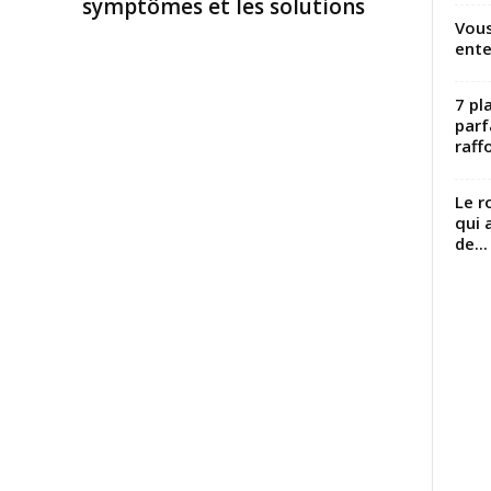
symptômes et les solutions
Vous
ente
7 pl
parf
raffo
Le r
qui 
de...