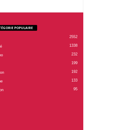
TÉGORIE POPULAIRE
2552
1338
é
232
ho
199
192
ion
133
ne
95
on