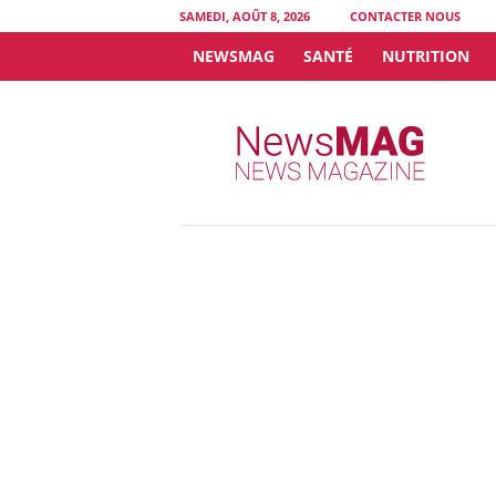
SAMEDI, AOÛT 8, 2026
CONTACTER NOUS
NEWSMAG
SANTÉ
NUTRITION
N
e
w
s
M
A
G