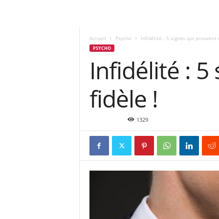
Accueil
Psycho
Infidélité : 5 signes qui prouvent q
PSYCHO
Infidélité : 
fidèle !
Sep 7, 2015
1329