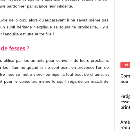
ire pardonner par avance leur infidélité.
uvre de bijoux, alors qu’auparavant il ne savait même pas
’un subit héritage n’explique sa soudaine prodigalité, il y a
’anguille est une autre fille !
 de fesses ?
s utilisé par les amants pour convenir de leurs prochains
RÉ
r leur flamme quand ils ne sont point en présence l’un de
votre mec se met à vibrer ou biper à tout bout de champ, et
Comm
aux 
nt pour le consulter, même lorsqu’il regarde un match de
Fati
esse
prin
Amél
rédu