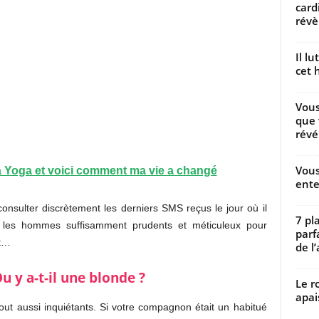
card
révèl
Il l
cet h
Vous
que 
révé
Vous
ja Yoga et voici comment ma vie a changé
ente
consulter discrètement les derniers SMS reçus le jour où il
7 pl
t les hommes suffisamment prudents et méticuleux pour
parf
nt…
de l’
u y a-t-il une blonde ?
Le r
apai
tout aussi inquiétants. Si votre compagnon était un habitué