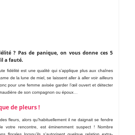
délité ? Pas de panique, on vous donne ces 5
l a fauté.
 fidélité est une qualité qui s’applique plus aux chaînes
me de la lune de miel, se laissent aller à aller voir ailleurs
donc pour une femme avisée garder l’œil ouvert et détecter
guenaudière de son compagnon ou époux…
que de pleurs !
s fleurs, alors qu’habituellement il ne daignait se fendre
 de votre rencontre, est éminemment suspect ! Nombre
s florales lorsqu’ils s’autorisent quelque relation extra-