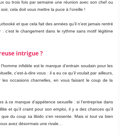
ux ou trois fois par semaine une réunion avec son chef ou
oir, cela doit vous mettre la puce à l’oreille !
rbooké et que cela fait des années qu’il n’est jamais rentré
ter : c’est le changement dans le rythme sans motif légitime
euse intrigue ?
l’homme infidèle est le manque d’entrain soudain pour les
elle, c’est-à-dire vous : il a eu ce qu’il voulait par ailleurs,
r les occasions charnelles, en vous faisant le coup de la
ives à ce manque d’appétence sexuelle : si l’entreprise dans
illite et qu’il craint pour son emploi, il y a des chances qu’il
 que du coup sa libido s’en ressente. Mais si tout va bien
e vous avez désormais une rivale…