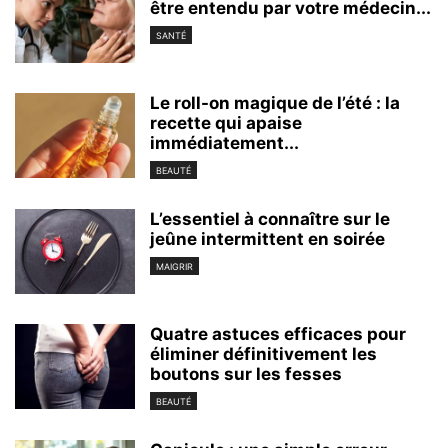
être entendu par votre médecin...
SANTÉ
Le roll-on magique de l’été : la
recette qui apaise
immédiatement...
BEAUTÉ
L’essentiel à connaître sur le
jeûne intermittent en soirée
MAIGRIR
Quatre astuces efficaces pour
éliminer définitivement les
boutons sur les fesses
BEAUTÉ