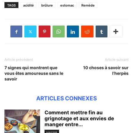
TAGS
acidité
brûlure
estomac
Remède
Article précédent
Article suivant
7 signes qui montrent que
10 choses à savoir sur
vous êtes amoureuse sans le
l’herpès
savoir
ARTICLES CONNEXES
Comment mettre fin au
grignotage et aux envies de
manger entre...
MAIGRIR