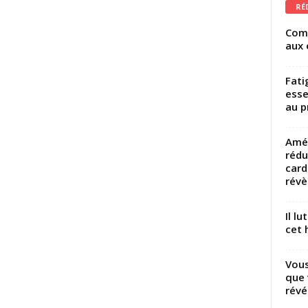
RÉ
Comm
aux 
Fati
esse
au p
Amél
rédu
card
révèl
Il l
cet h
Vous
que 
révé