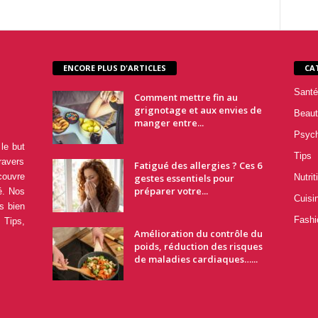
ENCORE PLUS D'ARTICLES
CA
Santé
Comment mettre fin au
grignotage et aux envies de
Beaut
manger entre...
Psyc
le but
Tips
ravers
Fatigué des allergies ? Ces 6
couvre
gestes essentiels pour
Nutrit
préparer votre...
é. Nos
Cuisi
s bien
Fashi
 Tips,
Amélioration du contrôle du
poids, réduction des risques
de maladies cardiaques…...