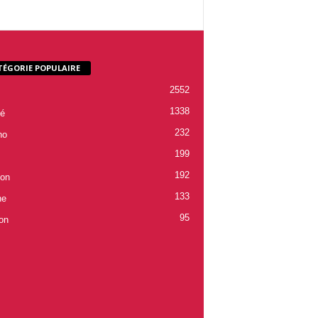
TÉGORIE POPULAIRE
2552
1338
é
232
ho
199
192
ion
133
ne
95
on