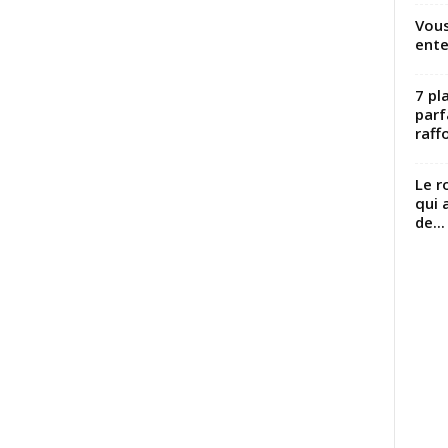
Vous
ente
7 pl
parf
raffo
Le r
qui 
de...