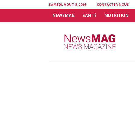
SAMEDI, AOÛT 8, 2026
CONTACTER NOUS
NEWSMAG
SANTÉ
NUTRITION
N
e
w
s
M
A
G