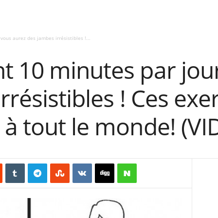
ous aurez des jambes irrésistibles !...
t 10 minutes par jou
rrésistibles ! Ces exe
 à tout le monde! (VI