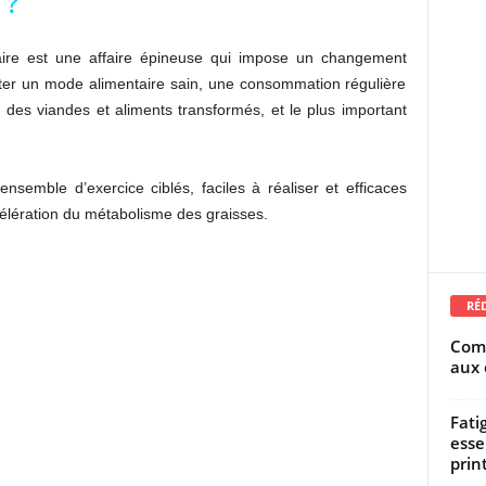
 ?
aire est une affaire épineuse qui impose un changement
opter un mode alimentaire sain, une consommation régulière
 des viandes et aliments transformés, et le plus important
semble d’exercice ciblés, faciles à réaliser et efficaces
ccélération du métabolisme des graisses.
RÉ
Comm
aux 
Fati
esse
prin