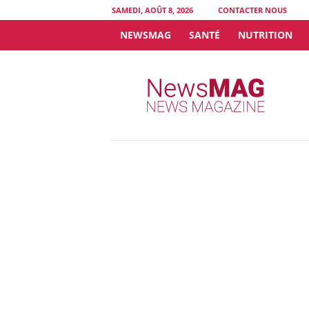
SAMEDI, AOÛT 8, 2026
CONTACTER NOUS
NEWSMAG
SANTÉ
NUTRITION
N
e
w
s
M
A
G