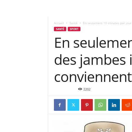
Accueil
Santé
En seulement 10 minutes par jour v
SANTÉ
SPORT
En seulemen
des jambes i
conviennent
Avr 22, 2016
2202