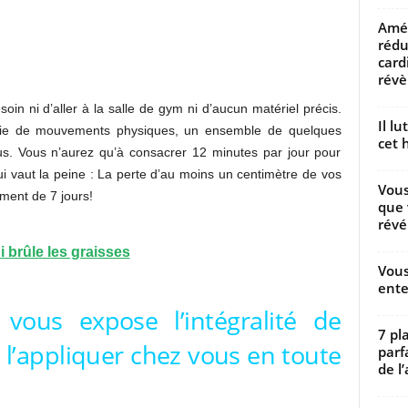
Amél
rédu
card
révèl
oin ni d’aller à la salle de gym ni d’aucun matériel précis.
Il l
plie de mouvements physiques, un ensemble de quelques
cet h
ous. Vous n’aurez qu’à consacrer 12 minutes par jour pour
i vaut la peine : La perte d’au moins un centimètre de vos
Vous
ment de 7 jours!
que 
révé
 brûle les graisses
Vous
ente
 vous expose l’intégralité de
7 pl
 l’appliquer chez vous en toute
parf
de l’