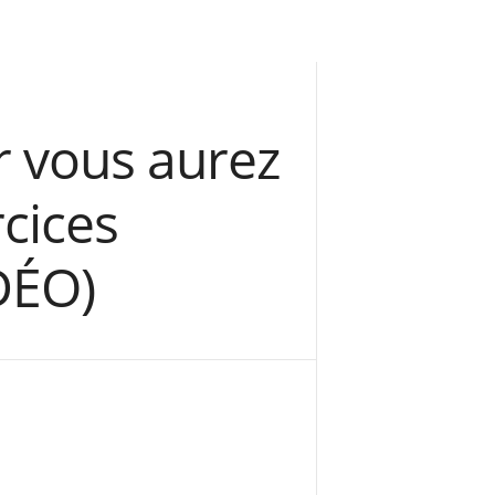
r vous aurez
rcices
DÉO)