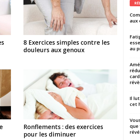
RÉ
Comm
aux 
Fati
es
8 Exercices simples contre les
esse
au p
douleurs aux genoux
Amél
rédu
card
révèl
Il l
cet h
Vous
que 
e
Ronflements : des exercices
révé
pour les diminuer