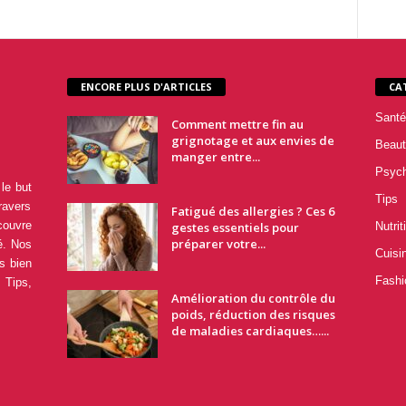
ENCORE PLUS D'ARTICLES
CA
Santé
Comment mettre fin au
grignotage et aux envies de
Beaut
manger entre...
Psyc
le but
Tips
ravers
Fatigué des allergies ? Ces 6
couvre
gestes essentiels pour
Nutrit
préparer votre...
é. Nos
Cuisi
s bien
Fashi
 Tips,
Amélioration du contrôle du
poids, réduction des risques
de maladies cardiaques…...