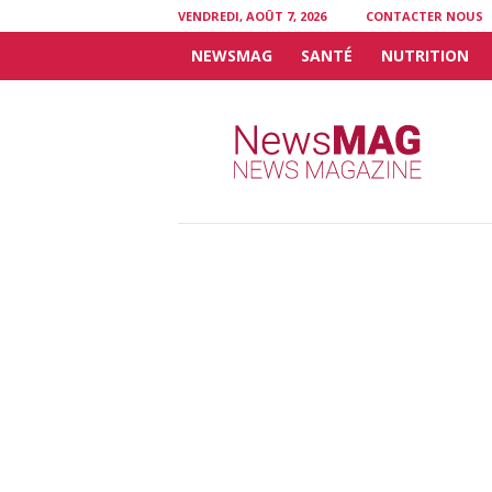
VENDREDI, AOÛT 7, 2026
CONTACTER NOUS
NEWSMAG
SANTÉ
NUTRITION
N
e
w
s
M
A
G