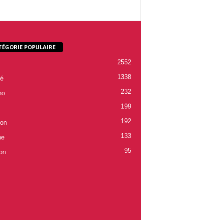
TÉGORIE POPULAIRE
2552
1338
é
232
ho
199
192
ion
133
ne
95
on