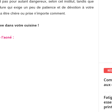
est pas pour autant dangereux, selon cet institut, tandis que
dure qui exige un peu de patience et de dévotion à votre
pas être chère ou prise n’importe comment.
uve dans votre cuisine !
l’acné :
RÉ
Comm
aux 
Fati
esse
prin