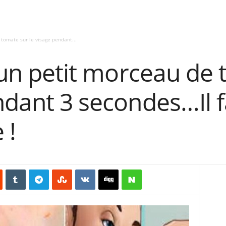
 tomate sur le visage pendant...
é un petit morceau de
ndant 3 secondes…Il f
 !