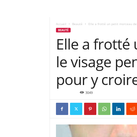
Accueil
Beauté
Elle a frotté un petit morceau de
BEAUTÉ
Elle a frott
le visage pe
pour y croire
Mai 6, 2016
3049