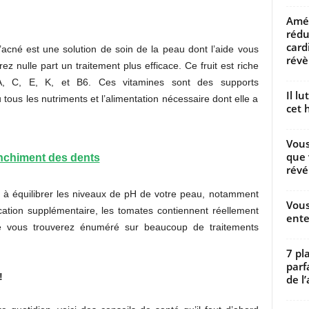
Amél
rédu
card
’acné est une solution de soin de la peau dont l’aide vous
révèl
z nulle part un traitement plus efficace. Ce fruit est riche
 A, C, E, K, et B6. Ces vitamines sont des supports
Il l
tous les nutriments et l’alimentation nécessaire dont elle a
cet h
Vous
que 
anchiment des dents
révé
er à équilibrer les niveaux de pH de votre peau, notamment
Vous
ation supplémentaire, les tomates contiennent réellement
ente
que vous trouverez énuméré sur beaucoup de traitements
7 pl
parf
!
de l’