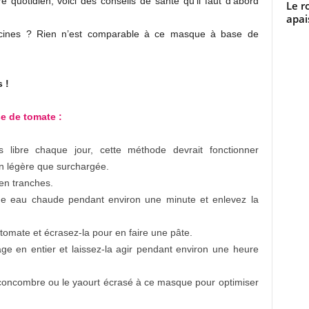
re quotidien, voici des conseils de santé qu’il faut d’abord
Le r
apai
racines ? Rien n’est comparable à ce masque à base de
 !
e de tomate :
libre chaque jour, cette méthode devrait fonctionner
n légère que surchargée.
en tranches.
ne eau chaude pendant environ une minute et enlevez la
tomate et écrasez-la pour en faire une pâte.
age en entier et laissez-la agir pendant environ une heure
concombre ou le yaourt écrasé à ce masque pour optimiser