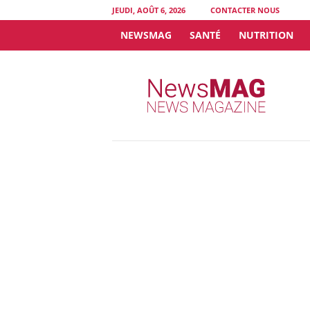
JEUDI, AOÛT 6, 2026
CONTACTER NOUS
NEWSMAG
SANTÉ
NUTRITION
N
e
w
s
M
A
G