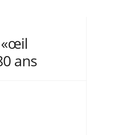
 «œil
80 ans