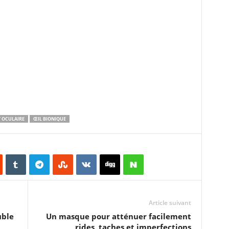
 OCULAIRE
ŒIL BIONIQUE
Article suivant
uble
Un masque pour atténuer facilement
rides, taches et imperfections