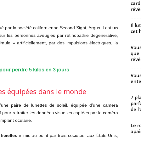
card
révèl
Il l
 par la société californienne Second Sight, Argus II est
un
cet h
 sur les personnes aveugles par rétinopathie dégénérative,
ule » artificiellement, par des impulsions électriques, la
Vous
que 
révé
pour perdre 5 kilos en 3 jours
Vous
ente
es équipées dans le monde
7 pl
parf
’une paire de lunettes de soleil, équipée d’une caméra
de l’
if pour retraiter les données visuelles captées par la caméra
implant oculaire.
Le r
apai
ificielles
» mis au point par trois sociétés, aux États-Unis,