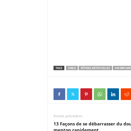
TAGS
DMLA
RÉTINES ARTIFICIELLES
UN IMPLANT
Article précédent
13 Façons de se débarrasser du do
menton rapidement