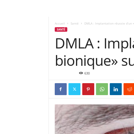
Accueil
Santé
DMLA : Implantation réussie d’un «
SANTÉ
DMLA : Impla
bionique» su
Juil 22, 2015
630