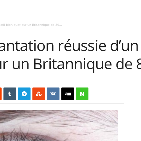
œil bionique» sur un Britannique de 80...
ntation réussie d’un
r un Britannique de 