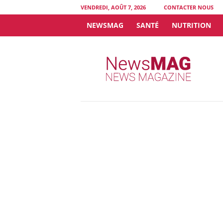
VENDREDI, AOÛT 7, 2026
CONTACTER NOUS
NEWSMAG
SANTÉ
NUTRITION
N
e
w
s
M
A
G