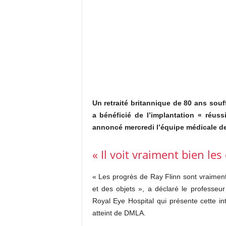
Un retraité britannique de 80 ans sou
a bénéficié de l’implantation « réuss
annoncé mercredi l’équipe médicale de 
« Il voit vraiment bien le
« Les progrès de Ray Flinn sont vraiment
et des objets », a déclaré le professeu
Royal Eye Hospital qui présente cette 
atteint de DMLA.