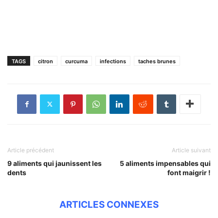
TAGS
citron
curcuma
infections
taches brunes
Article précédent
Article suivant
9 aliments qui jaunissent les
5 aliments impensables qui
dents
font maigrir !
ARTICLES CONNEXES